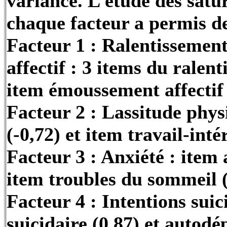
variance. L’étude des satu
chaque facteur a permis de
Facteur 1 : Ralentissemen
affectif : 3 items du ralent
item émoussement affectif 
Facteur 2 : Lassitude phys
(-0,72) et item
travail-inté
Facteur 3 : Anxiété : item 
item troubles du sommeil (
Facteur 4 : Intentions suic
suicidaire (0,87) et
autodép