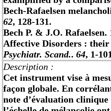
Bech-Rafaelsen
melanchol
62
, 128-131.
Bech
P. & J.O.
Rafaelsen
.
Affective
Disorders
:
their
Psychiatr
.
Scand
.
.
64
, 1-10
Description
:
Cet instrument vise à mes
façon globale. En corrélan
note d’évaluation clinique
l’échelle de mélancolie ont