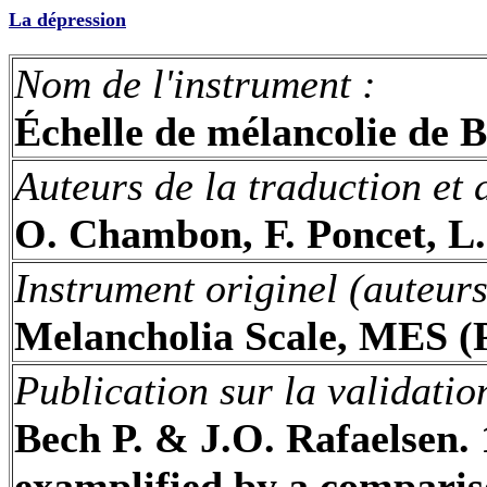
La dépression
Nom de l'instrument
:
Échelle de mélancolie de
B
Auteurs de la traduction et 
O. Chambon, F.
Poncet
, L
Instrument originel (auteur
Melancholia
Scale
, MES (
Publication sur la validatio
Bech
P. & J.O.
Rafaelsen
.
examplified
by a
comparis